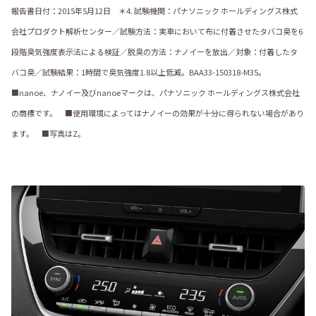
報告書日付：2015年5月12日 ＊4. 試験機関：パナソニック ホールディングス株式
会社プロダクト解析センター／試験方法：実車において布に付着させたタバコ臭を6
段階臭気強度表示法による検証／脱臭の方法：ナノイーを放出／対象：付着したタ
バコ臭／試験結果：1時間で臭気強度1.8以上低減。BAA33-150318-M35。
■nanoe、ナノイー及びnanoeマークは、パナソニック ホールディングス株式会社
の商標です。 ■使用環境によってはナノイーの効果が十分に得られない場合があり
ます。 ■写真はZ。