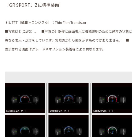
［GR SPORT、Zに標準装備］
＊1. TFT［薄膜トランジスタ］：Thin Film Transistor
■写真はZ（2WD）。 ■写真の計器盤と画面表示は機能説明のために通常の状態と
異なる表示・点灯をしています。実際の走行状態を示すものではありません。 ■
表示される画面はグレードやオプション装着等により異なります。