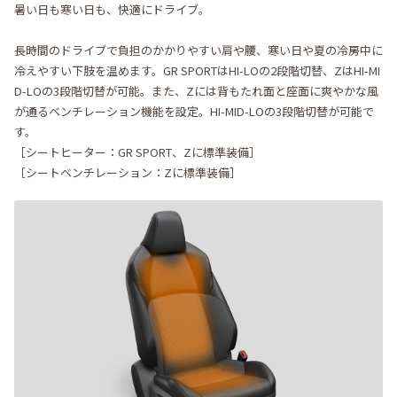
暑い日も寒い日も、快適にドライブ。
長時間のドライブで負担のかかりやすい肩や腰、寒い日や夏の冷房中に
冷えやすい下肢を温めます。GR SPORTはHI-LOの2段階切替、ZはHI-MI
D-LOの3段階切替が可能。また、Zには背もたれ面と座面に爽やかな風
が通るベンチレーション機能を設定。HI-MID-LOの3段階切替が可能で
す。
［シートヒーター：GR SPORT、Zに標準装備］
［シートベンチレーション：Zに標準装備］