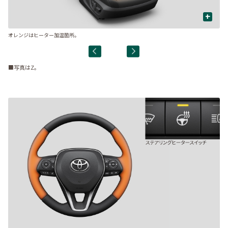
+
オレンジはヒーター加温箇所。
送
■写真はZ。