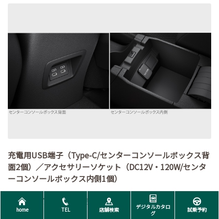
充電用USB端子（Type-C/センターコンソールボックス背
面2個）／アクセサリーソケット（DC12V・120W/センタ
ーコンソールボックス内側1個）
使いやすい位置に車内電源を配置。
デジタルカタロ
home
TEL
店舗検索
試乗予約
グ