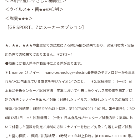
＜お肌や髪にやさしい弱酸性＞
＜ウイルス
・菌
の抑制＞
★
★★
＜脱臭
＞
★★★
［GR SPORT、Zにメーカーオプション］
★、★★、★★★車室空間での試験による約1時間の効果であり、実使用環境・実使
用条件での結果ではありません。＊2＊3＊4
●効果には個人差や作動条件による差があります。
＊1. nanoe（ナノイー）=nano-technology+electric最先端のテクノロジーから生ま
れた“水に包まれている電気を帯びたイオン”のこと。 ＊2. 試験機関：（一財）日
本食品分析センター／試験方法：実車において付着したウイルス感染価を測定／抑
制の方法：ナノイーを放出／対象：付着したウイルス／試験したウイルスの種類：1
種類／試験結果：1時間で99％以上抑制。第20073697001-0101号。報告書日付：202
0年12月4日 ＊3. 試験機関：（一財）日本食品分析センター／試験方法：実車にお
いて付着した菌数を測定／抑制の方法：ナノイーを放出／対象：付着した菌／試験
した菌の種類：1種類／試験結果：1時間で99％以上抑制。第15038623001-0101号。