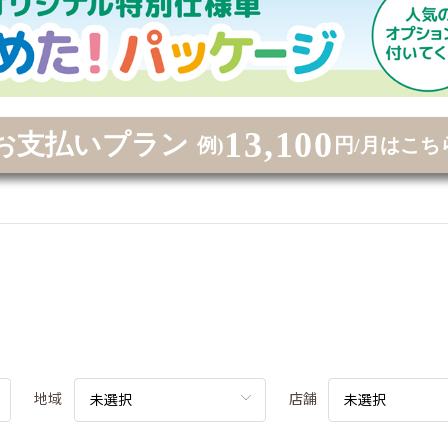
13,100
お支払いプラン
例)
円/月はこち
地域
店舗
未選択
未選択