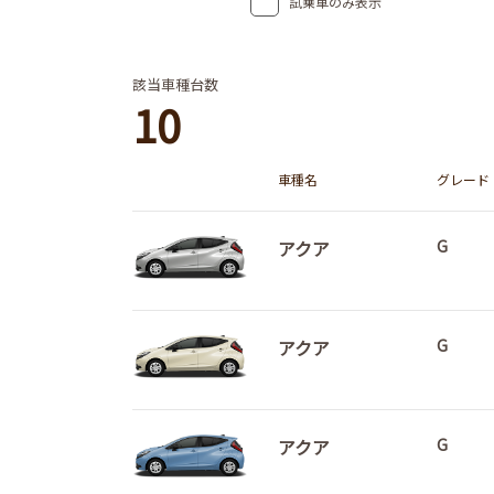
試乗車のみ表示
該当車種台数
10
車種名
グレード
アクア
G
アクア
G
アクア
G