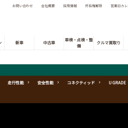
お問い合わせ
会社概要
採用情報
所有権解除
営業日カレ
車検・点検・整
ン
新車
中古車
クルマ買取り
備
走行性能
安全性能
コネクティッド
U GRADE