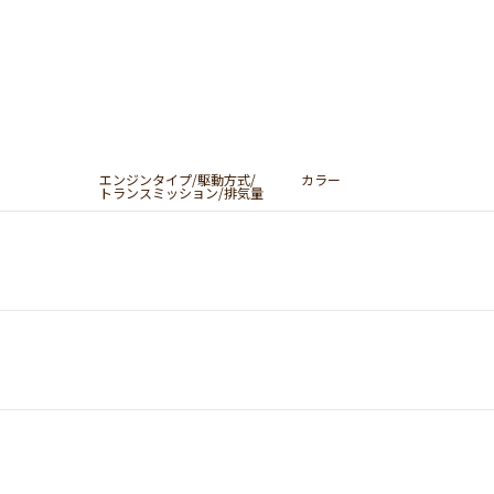
エンジンタイプ/駆動方式/
カラー
トランスミッション/排気量