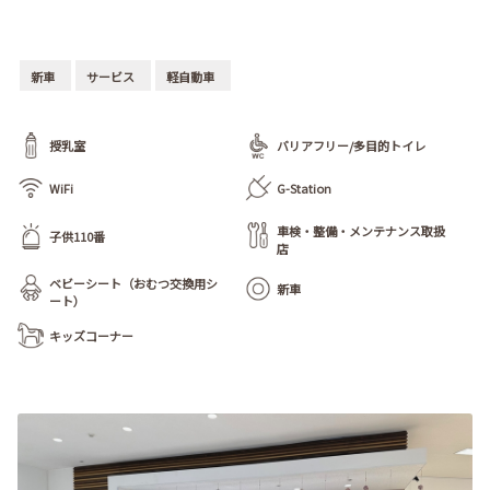
新車
サービス
軽自動車
授乳室
バリアフリー/多目的トイレ
WiFi
G-Station
車検・整備・メンテナンス取扱
子供110番
店
ベビーシート（おむつ交換用シ
新車
ート）
キッズコーナー