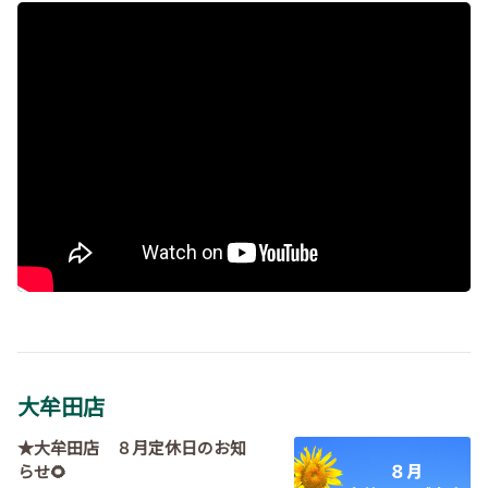
">
?rel=0&" frameborder="0" allow="autoplay; encrypt
ed-media" allowfullscreen>
大牟田店
★大牟田店 ８月定休日のお知
らせ🌻