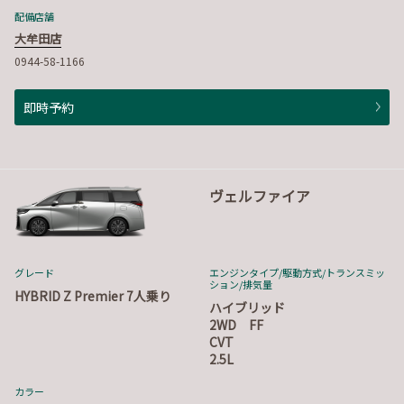
配備店舗
大牟田店
0944-58-1166
即時予約
ヴェルファイア
グレード
エンジンタイプ
/駆動方式/
トランスミッ
ション
/排気量
HYBRID Z Premier 7人乗り
ハイブリッド
2WD FF
CVT
2.5L
カラー