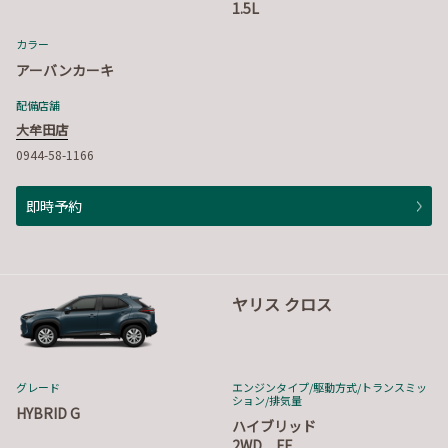
1.5L
カラー
アーバンカーキ
配備店舗
大牟田店
0944-58-1166
即時予約
ヤリス クロス
グレード
エンジンタイプ
/駆動方式/
トランスミッ
ション
/排気量
HYBRID G
ハイブリッド
2WD FF