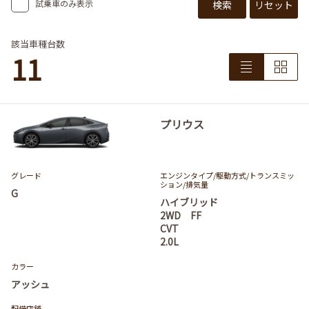
試乗車のみ表示
検索
リセット
該当車種台数
11
プリウス
グレード
エンジンタイプ
/駆動方式/
トランスミッ
ション
/排気量
G
ハイブリッド
2WD FF
CVT
2.0L
カラー
アッシュ
配備店舗