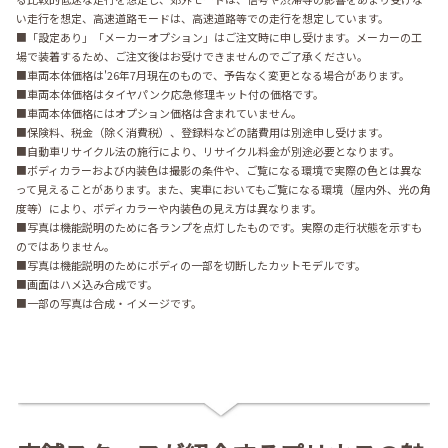
い走行を想定、高速道路モードは、高速道路等での走行を想定しています。
■「設定あり」「メーカーオプション」はご注文時に申し受けます。メーカーの工
場で装着するため、ご注文後はお受けできませんのでご了承ください。
■車両本体価格は'26年7月現在のもので、予告なく変更となる場合があります。
■車両本体価格はタイヤパンク応急修理キット付の価格です。
■車両本体価格にはオプション価格は含まれていません。
■保険料、税金（除く消費税）、登録料などの諸費用は別途申し受けます。
■自動車リサイクル法の施行により、リサイクル料金が別途必要となります。
■ボディカラーおよび内装色は撮影の条件や、ご覧になる環境で実際の色とは異な
って見えることがあります。また、実車においてもご覧になる環境（屋内外、光の角
度等）により、ボディカラーや内装色の見え方は異なります。
■写真は機能説明のために各ランプを点灯したものです。実際の走行状態を示すも
のではありません。
■写真は機能説明のためにボディの一部を切断したカットモデルです。
■画面はハメ込み合成です。
■一部の写真は合成・イメージです。