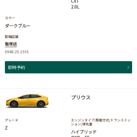
CVT
2.0L
カラー
ダークブルー
配備店舗
飯塚店
0948-25-1555
即時予約
プリウス
グレード
エンジンタイプ
/駆動方式/
トランスミッ
ション
/排気量
Z
ハイブリッド