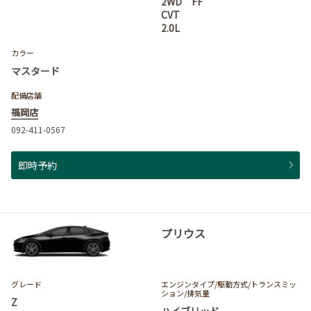
2WD FF
CVT
2.0L
カラー
マスタード
配備店舗
福岡店
092-411-0567
即時予約
プリウス
グレード
エンジンタイプ
/駆動方式/
トランスミッ
ション
/排気量
Z
ハイブリッド