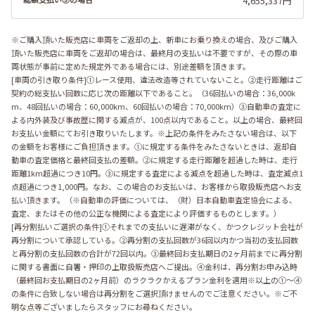
4,655,337円
※ご購入頂いた販売店に車両をご返却の上、新車にお乗り換えの場合、及びご購入
頂いた販売店に車両をご返却の場合は、最終月の支払いは不要ですが、その際の車
両状態が事前に定めた規定外である場合には、別途差額を頂きます。
[車両の引き取り条件]①レース使用、違法改造等されていないこと。②走行距離はご
契約の総支払い回数に応じ次の距離以下であること。（36回払いの場合：36,000k
m、48回払いの場合：60,000km、60回払いの場合：70,000km）③自動車の査定に
よる内外装及び事故歴に関する減点が、100点以内であること。以上の場合、最終回
お支払い金額にてお引き取りいたします。※上記の条件をみたさない場合は、以下
の金額をお客様にご負担頂きます。①に規定する条件をみたさないときは、返却自
動車の査定価格と最終回支払の差額。②に規定する走行距離を超過した時は、走行
距離1km超過につき10円。③に規定する査定による減点を超過した時は、査定減点1
点超過につき1,000円。なお、この場合のお支払いは、お客様から取扱販売店へお支
払い頂きます。（※自動車の評価については、（財）日本自動車査定協会による、
査定、またはその他の公正な機関による査定により評価するものとします。）
[再分割払いご選択の条件]①それまでの支払いに遅滞がなく、かつクレジット会社が
再分割について承認している。②再分割の支払回数が36回以内かつ当初の支払回数
と再分割の支払回数の合計が72回以内。③最終回お支払期日の2ヶ月前までに再分割
に関する書面に自署・押印の上取扱販売店へご提出。④金利は、再分割お申み込時
（最終回お支払期日の2ヶ月前）のラクラクかえるプラン金利を適用※以上の①～④
の条件に合致しない場合は再分割をご選択頂けませんのでご注意ください。※ご不
明な点等ございましたらスタッフにお尋ねください。