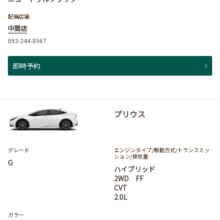
配備店舗
中間店
093-244-8567
即時予約
プリウス
グレード
エンジンタイプ
/駆動方式/
トランスミッ
ション
/排気量
G
ハイブリッド
2WD FF
CVT
2.0L
カラー