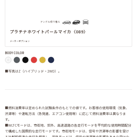
アングル切り替え
プラチナホワイトパールマイカ〈089〉
メーカーオプション
BODY COLOR
■写真はZ（ハイブリッド・2WD）。
■燃料消費率は定められた試験条件のもとでの値です。お客様の使用環境（気象、
渋滞等）や運転方法（急発進、エアコン使用等）に応じて燃料消費率は異なりま
す。
■WLTCモードは、市街地、郊外、高速道路の各走行モードを平均的な使用時間配分
で構成した国際的な走行モードです。市街地モードは、信号や渋滞等の影響を受け
る比較的低速な走行を想定し、郊外モードは、信号や渋滞等の影響をあまり受けな