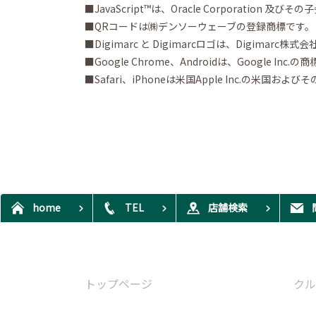
■JavaScript™は、Oracle Corporat
■QRコードは㈱デンソーウェーブの登録商標です。
■Digimarc と Digimarcロゴは、Digima
■Google Chrome、Androidは、Google In
■Safari、iPhoneは米国Apple Inc.の米
home
TEL
店舗検索
トップページ
クル