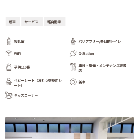
新車
サービス
軽自動車
授乳室
バリアフリー/多目的トイレ
WiFi
G-Station
車検・整備・メンテナンス取扱
子供110番
店
ベビーシート（おむつ交換用シ
新車
ート）
キッズコーナー