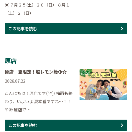
💓 ７月２５(土）２６（日） ８月１
（土）２（日） …
この記事を読む
原店
原店 夏限定！塩レモン飴🍋☆
2026.07.22
こんにちは！原店です(^^)/ 梅雨も終
わり、いよいよ 夏本番ですね～！！
🌴🌺 原店で…
この記事を読む