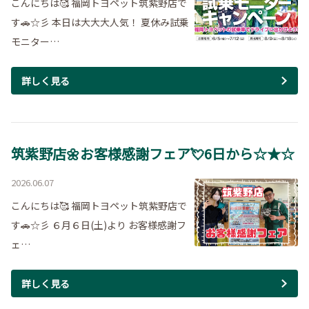
こんにちは🥰 福岡トヨペット筑紫野店で
す🚗☆彡 本日は大大大人気！ 夏休み試乗
モニター…
詳しく見る
筑紫野店🌼お客様感謝フェア💘6日から☆★☆
2026.06.07
こんにちは🥰 福岡トヨペット筑紫野店で
す🚗☆彡 ６月６日(土)より お客様感謝フ
ェ…
詳しく見る