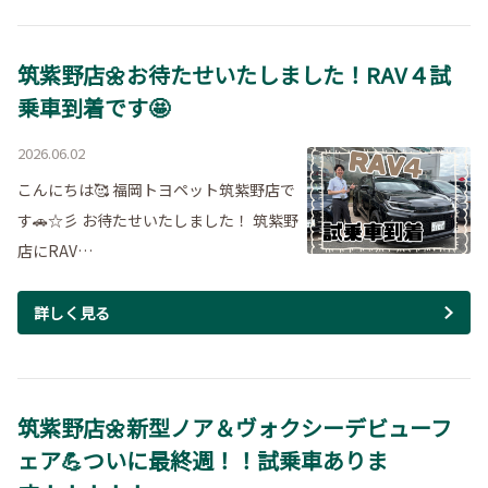
筑紫野店🌼お待たせいたしました！RAV４試
乗車到着です🤩
2026.06.02
こんにちは🥰 福岡トヨペット筑紫野店で
す🚗☆彡 お待たせいたしました！ 筑紫野
店にRAV…
詳しく見る
筑紫野店🌼新型ノア＆ヴォクシーデビューフ
ェア💪ついに最終週！！試乗車ありま