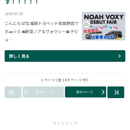
す！！！！！
2026.05.28
こんにちは🥰 福岡トヨペット筑紫野店で
す🚗☆彡 🚘新型ノア＆ヴォクシー🚘 デビ
ュ…
詳しく見る
1ページ(全189ページ中)
前のページ
次のページ
サイトマップ