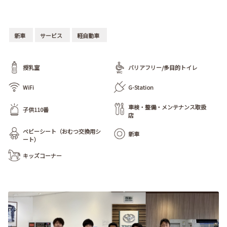
新車
サービス
軽自動車
授乳室
バリアフリー/多目的トイレ
WiFi
G-Station
車検・整備・メンテナンス取扱
子供110番
店
ベビーシート（おむつ交換用シ
新車
ート）
キッズコーナー