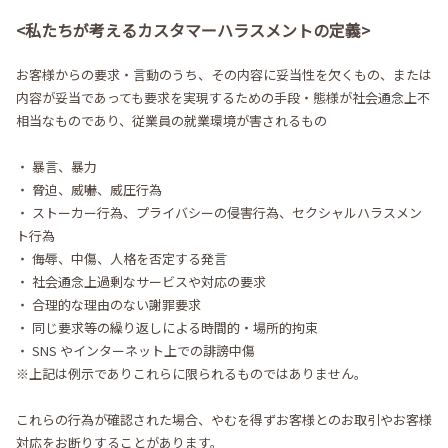
<私たちが考えるカスタマーハラスメントの定義>
お客様からの要求・言動のうち、その内容に妥当性を欠くもの、または
内容が妥当であっても要求を実現するための手段・態様が社会通念上不
相当なものであり、従業員の就業環境が害されるもの
・ 暴言、暴力
・ 脅迫、威嚇、威圧行為
・ ストーカー行為、プライバシーの侵害行為、セクシャルハラスメン
ト行為
・ 侮辱、中傷、人格を否定する発言
・ 社会通念上過剰なサービスや対応の要求
・ 合理的な理由のない謝罪要求
・ 同じ要求等の繰り返しによる時間的・場所的拘束
・ SNS やインターネット上での誹謗中傷
※上記は例示でありこれらに限られるものではありません。
これらの行為が確認された場合、やむを得ずお客様とのお取引やお客様
対応をお断りすることがあります。