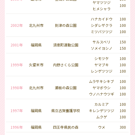
ヤマツツジ
100
ヒメシャラ
ハナカイドウ
100
2002年
北九州市
到津の森公園
シダレザクラ
100
ミツバツツジ
100
サルスベリ
150
2001年
福岡県
須恵町運動公園
ソメイヨシノ
150
シモツケ
100
1999年
久留米市
内野さくら公園
ヤマブキ
100
レンゲツツジ
100
ムラサキシキブ
100
1998年
北九州市
瀬板の森公園
ヤマボウシ
100
ウノハナウツギ
100
カルミア
100
1997年
福岡県
県立古賀養護学校
キレンゲツツジ
100
ムクゲ
100
1996年
福岡県
四王寺県民の森
ウメ
300