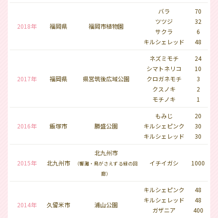
バラ
70
ツツジ
32
2018年
福岡県
福岡市植物園
サクラ
6
キルシェレッド
48
ネズミモチ
24
シマトネリコ
10
2017年
福岡県
県営筑後広域公園
クロガネモチ
3
クスノキ
2
モチノキ
1
もみじ
20
2016年
飯塚市
勝盛公園
キルシェピンク
30
キルシェレッド
30
北九州市
2015年
北九州市
イチイガシ
1000
（響灘・鳥がさえずる緑の回
廊）
キルシェピンク
48
キルシェレッド
48
2014年
久留米市
浦山公園
ガザニア
400