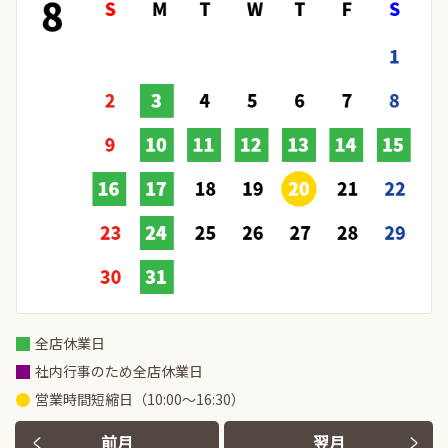
バリアフリー/多目的トイ
授乳室
レ
WiFi
G-Station
車検・整備・メンテナン
子供110番
ス取扱店
ベビーシート（おむつ交
新車
換用シート）
全店休業日
社内行事のため全店休業日
キッズコーナー
災害帰宅支援
営業時間短縮日（10:00～16:30）
前月
翌月