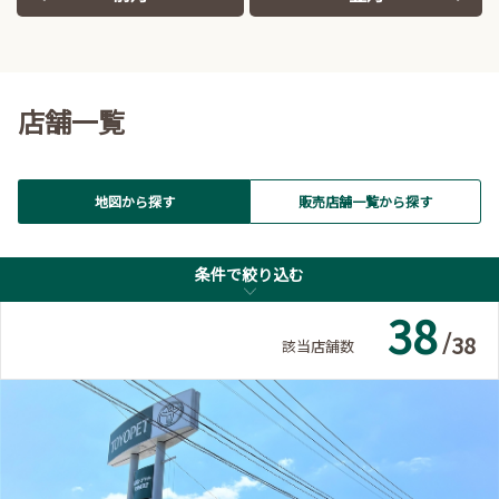
キッズルーム
フリードリンク
バリアフリー/フラットフ
店舗一覧
福祉車両展示店
ロア
地図から探す
販売店舗一覧から探す
中古車
クルマ買取り
条件で絞り込む
条件で絞り込む
38
/
38
該当店舗数