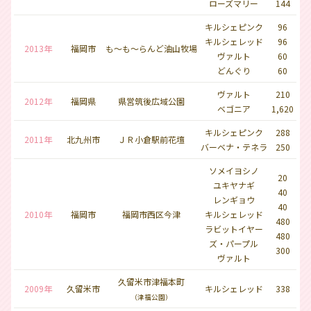
ローズマリー
144
キルシェピンク
96
キルシェレッド
96
2013年
福岡市
も～も～らんど油山牧場
ヴァルト
60
どんぐり
60
ヴァルト
210
2012年
福岡県
県営筑後広域公園
ベゴニア
1,620
キルシェピンク
288
2011年
北九州市
ＪＲ小倉駅前花壇
バーベナ・テネラ
250
ソメイヨシノ
20
ユキヤナギ
40
レンギョウ
40
2010年
福岡市
福岡市西区今津
キルシェレッド
480
ラビットイヤー
480
ズ・パープル
300
ヴァルト
久留米市津福本町
2009年
久留米市
キルシェレッド
338
（津福公園）