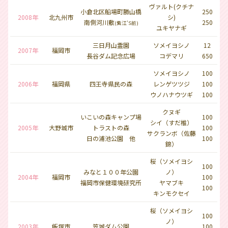
ヴァルト(クチナ
小倉北区船場町勝山橋
250
2008年
北九州市
シ)
南側河川敷
250
(紫江'S前)
ユキヤナギ
三日月山霊園
ソメイヨシノ
12
2007年
福岡市
長谷ダム記念広場
コデマリ
650
ソメイヨシノ
100
2006年
福岡県
四王寺県民の森
レンゲツツジ
100
ウノハナウツギ
100
クヌギ
いこいの森キャンプ場
100
シイ（すだ椎）
2005年
大野城市
トラストの森
100
サクランボ（佐藤
日の浦池公園 他
100
錦）
桜（ソメイヨシ
100
みなと１００年公園
ノ）
2004年
福岡市
100
福岡市保健環境研究所
ヤマブキ
100
キンモクセイ
桜（ソメイヨシ
100
ノ）
2003年
飯塚市
笠城ダム公園
100