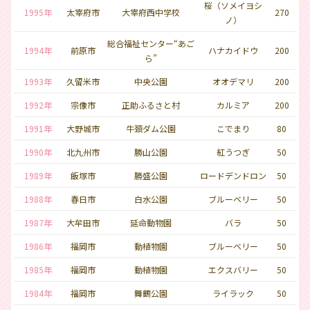
桜（ソメイヨシ
1995年
太宰府市
大宰府西中学校
270
ノ）
総合福祉センター“あご
1994年
前原市
ハナカイドウ
200
ら”
1993年
久留米市
中央公園
オオデマリ
200
1992年
宗像市
正助ふるさと村
カルミア
200
1991年
大野城市
牛頚ダム公園
こでまり
80
1990年
北九州市
勝山公園
紅うつぎ
50
1989年
飯塚市
勝盛公園
ロードデンドロン
50
1988年
春日市
白水公園
ブルーベリー
50
1987年
大牟田市
延命動物園
バラ
50
1986年
福岡市
動植物園
ブルーベリー
50
1985年
福岡市
動植物園
エクスバリー
50
1984年
福岡市
舞鶴公園
ライラック
50