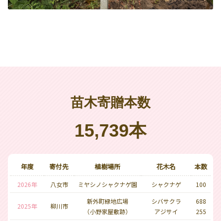
苗木寄贈本数
15,739本
年度
寄付先
植樹場所
花木名
本数
2026年
八女市
ミヤシノシャクナゲ園
シャクナゲ
100
新外町緑地広場
シバサクラ
688
2025年
柳川市
（小野家屋敷跡）
アジサイ
255