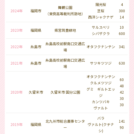
陽光桜
4
舞鶴公園
2024年
福岡市
芝桜
300
（東側高等裁判所跡地）
西洋シャクナゲ
14
サルスベリ
10
2023年
福岡県
県営筑豊緑地
シバザクラ
600
糸島高校前駅南口交通広
2022年
糸島市
オタフクナンテン
341
場
糸島高校前駅南口交通広
2021年
糸島市
サツキツツジ
630
場
オタフクナンテン
60
クルメツツジ
48
グミ ギルトエッ
2020年
久留米市
久留米市 国分公園
42
ジ
30
カンツバキ
30
ヴァルト
バラ
北九州市総合農事センタ
141
2019年
福岡県
ヴァルト(クチナ
ー
90
シ)