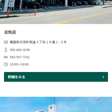
志免店
糟屋郡志免町南里４丁目１６番１−２号
092-692-4190
092-937-7101
10:00～18:00
詳細をみる