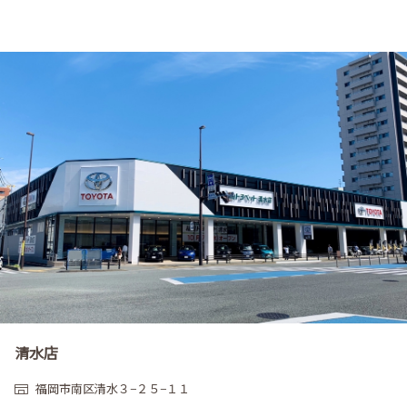
清水店
福岡市南区清水３−２５−１１