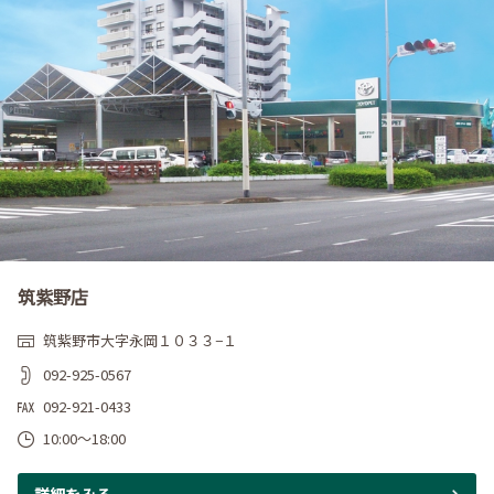
筑紫野店
筑紫野市大字永岡１０３３−１
092-925-0567
092-921-0433
10:00～18:00