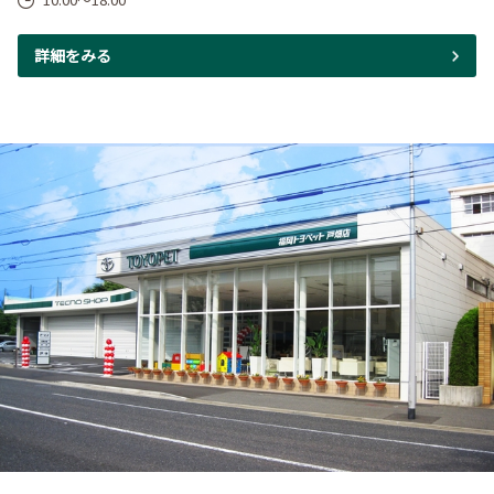
詳細をみる