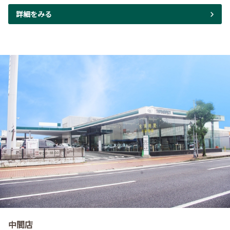
詳細をみる
中間店