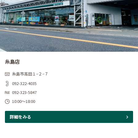
糸島店
糸島市高田１−２−７
092-322-4035
092-323-5847
10:00～18:00
詳細をみる