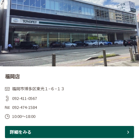
福岡店
福岡市博多区東光１−６−１３
092-411-0567
092-474-1584
10:00～18:00
詳細をみる