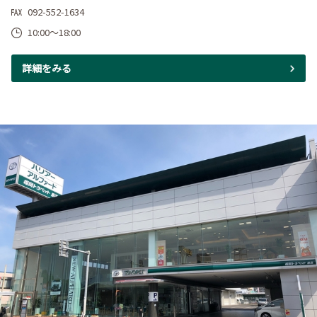
092-552-1634
10:00～18:00
詳細をみる