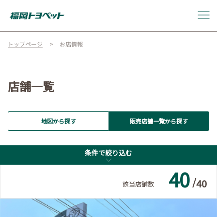
キッズコーナー
災害帰宅支援
キッズルーム
フリードリンク
トップページ
お店情報
バリアフリー/フラットフ
店舗一覧
福祉車両展示店
ロア
地図から探す
販売店舗一覧から探す
中古車
クルマ買取り
条件で絞り込む
条件で絞り込む
40
/
40
該当店舗数