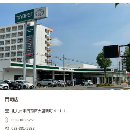
門司店
北九州市門司区大里新町４−１１
093-381-6263
093-391-5837