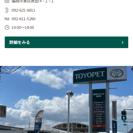
福岡市東区原田４−１−１
092-621-6811
092-611-5260
10:00～18:00
詳細をみる