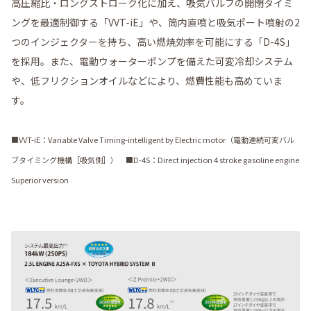
高圧縮比・ロングストローク化に加え、吸気バルブの開閉タイミ
ングを最適制御する「VVT-iE」や、筒内直噴と吸気ポート噴射の2
つのインジェクターを持ち、高い燃焼効率を可能にする「D-4S」
を採用。また、電動ウォーターポンプを備えた可変冷却システム
や、低フリクションオイルなどにより、燃費性能も高めていま
す。
■VVT-iE：Variable Valve Timing-intelligent by Electric motor（電動連続可変バル
ブタイミング機構［吸気側］） ■D-4S：Direct injection 4 stroke gasoline engine
Superior version