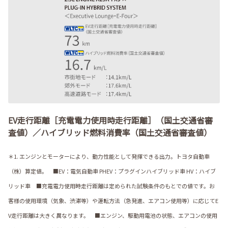
EV走行距離［充電電力使用時走行距離］（国土交通省審
査値）／ハイブリッド燃料消費率（国土交通省審査値）
＊1. エンジンとモーターにより、動力性能として発揮できる出力。トヨタ自動車
（株）算定値。 ■EV：電気自動車 PHEV：プラグインハイブリッド車 HV：ハイブ
リッド車 ■充電電力使用時走行距離は定められた試験条件のもとでの値です。お
客様の使用環境（気象、渋滞等）や運転方法（急発進、エアコン使用等）に応じてE
V走行距離は大きく異なります。 ■エンジン、駆動用電池の状態、エアコンの使用