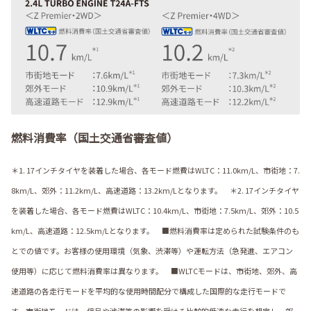
燃料消費率（国土交通省審査値）
＊1. 17インチタイヤを装着した場合、各モード燃費はWLTC：11.0km/L、市街地：7.
8km/L、郊外：11.2km/L、高速道路：13.2km/Lとなります。 ＊2. 17インチタイヤ
を装着した場合、各モード燃費はWLTC：10.4km/L、市街地：7.5km/L、郊外：10.5
km/L、高速道路：12.5km/Lとなります。 ■燃料消費率は定められた試験条件のも
とでの値です。お客様の使用環境（気象、渋滞等）や運転方法（急発進、エアコン
使用等）に応じて燃料消費率は異なります。 ■WLTCモードは、市街地、郊外、高
速道路の各走行モードを平均的な使用時間配分で構成した国際的な走行モードで