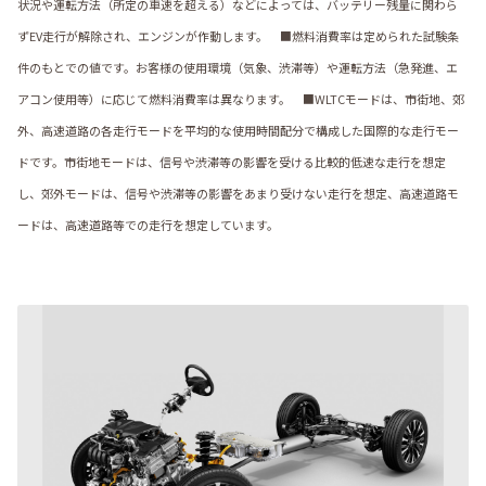
状況や運転方法（所定の車速を超える）などによっては、バッテリー残量に関わら
ずEV走行が解除され、エンジンが作動します。 ■燃料消費率は定められた試験条
件のもとでの値です。お客様の使用環境（気象、渋滞等）や運転方法（急発進、エ
アコン使用等）に応じて燃料消費率は異なります。 ■WLTCモードは、市街地、郊
外、高速道路の各走行モードを平均的な使用時間配分で構成した国際的な走行モー
ドです。市街地モードは、信号や渋滞等の影響を受ける比較的低速な走行を想定
し、郊外モードは、信号や渋滞等の影響をあまり受けない走行を想定、高速道路モ
ードは、高速道路等での走行を想定しています。