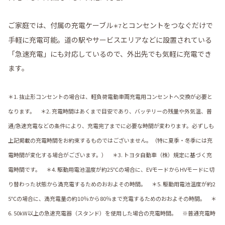
ご家庭では、付属の充電ケーブル
とコンセントをつなぐだけで
＊7
手軽に充電可能。道の駅やサービスエリアなどに設置されている
「急速充電」にも対応しているので、外出先でも気軽に充電でき
ます。
＊1. 抜止形コンセントの場合は、軽負荷電動車両充電用コンセントへ交換が必要と
なります。 ＊2. 充電時間はあくまで目安であり、バッテリーの残量や外気温、普
通/急速充電などの条件により、充電完了までに必要な時間が変わります。必ずしも
上記掲載の充電時間をお約束するものではございません。（特に夏季・冬季には充
電時間が変化する場合がございます。） ＊3. トヨタ自動車（株）規定に基づく充
電時間です。 ＊4. 駆動用電池温度が約25℃の場合に、EVモードからHVモードに切
り替わった状態から満充電するためのおおよその時間。 ＊5. 駆動用電池温度が約2
5℃の場合に、満充電量の約10％から80％まで充電するためのおおよその時間。 ＊
6. 50kW以上の急速充電器（スタンド）を使用した場合の充電時間。 ※普通充電時