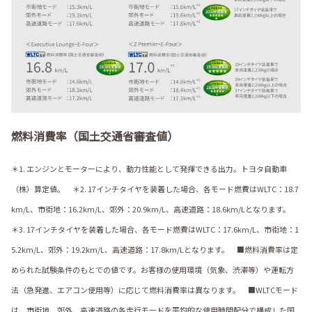
燃料消費率（国土交通省審査値）
＊1. エンジンとモーターにより、動力性能として発揮できる出力。トヨタ自動車
（株）算定値。 ＊2. 17インチタイヤを装着した場合、各モード燃費はWLTC：18.7
km/L、市街地：16.2km/L、郊外：20.9km/L、高速道路：18.6km/Lとなります。
＊3. 17インチタイヤを装着した場合、各モード燃費はWLTC：17.6km/L、市街地：1
5.2km/L、郊外：19.2km/L、高速道路：17.8km/Lとなります。 ■燃料消費率は定
められた試験条件のもとでの値です。お客様の使用環境（気象、渋滞等）や運転方
法（急発進、エアコン使用等）に応じて燃料消費率は異なります。 ■WLTCモード
は、市街地、郊外、高速道路の各走行モードを平均的な使用時間配分で構成した国