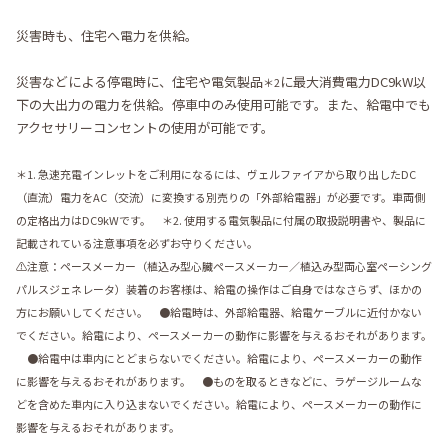
災害時も、住宅へ電力を供給。
災害などによる停電時に、住宅や電気製品
に最大消費電力DC9kW以
＊2
下の大出力の電力を供給。停車中のみ使用可能です。また、給電中でも
アクセサリーコンセントの使用が可能です。
＊1. 急速充電インレットをご利用になるには、ヴェルファイアから取り出したDC
（直流）電力をAC（交流）に変換する別売りの「外部給電器」が必要です。車両側
の定格出力はDC9kWです。 ＊2. 使用する電気製品に付属の取扱説明書や、製品に
記載されている注意事項を必ずお守りください。
⚠注意：ペースメーカー（植込み型心臓ペースメーカー／植込み型両心室ペーシング
パルスジェネレータ）装着のお客様は、給電の操作はご自身ではなさらず、ほかの
方にお願いしてください。 ●給電時は、外部給電器、給電ケーブルに近付かない
でください。給電により、ペースメーカーの動作に影響を与えるおそれがあります。
●給電中は車内にとどまらないでください。給電により、ペースメーカーの動作
に影響を与えるおそれがあります。 ●ものを取るときなどに、ラゲージルームな
どを含めた車内に入り込まないでください。給電により、ペースメーカーの動作に
影響を与えるおそれがあります。