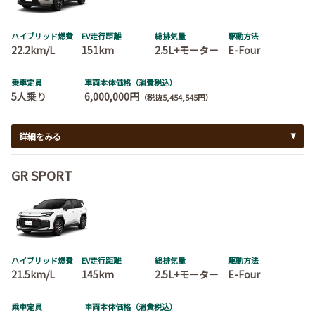
ハイブリッド燃費
EV走行距離
総排気量
駆動方法
22.2km/L
151km
2.5L+モーター
E-Four
乗車定員
車両本体価格（消費税込）
5人乗り
6,000,000円
（税抜5,454,545円）
詳細をみる
GR SPORT
ハイブリッド燃費
EV走行距離
総排気量
駆動方法
21.5km/L
145km
2.5L+モーター
E-Four
乗車定員
車両本体価格（消費税込）