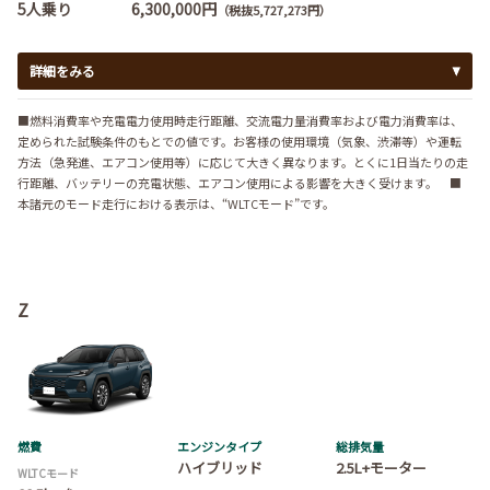
5人乗り
6,300,000円
（税抜5,727,273円）
詳細をみる
■燃料消費率や充電電力使用時走行距離、交流電力量消費率および電力消費率は、
定められた試験条件のもとでの値です。お客様の使用環境（気象、渋滞等）や運転
方法（急発進、エアコン使用等）に応じて大きく異なります。とくに1日当たりの走
行距離、バッテリーの充電状態、エアコン使用による影響を大きく受けます。 ■
本諸元のモード走行における表示は、“WLTCモード”です。
Z
燃費
エンジンタイプ
総排気量
ハイブリッド
2.5L+モーター
WLTCモード