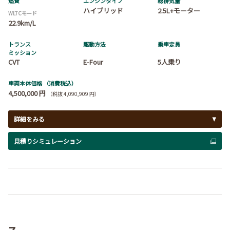
燃費
エンジンタイプ
総排気量
ハイブリッド
2.5L+モーター
WLTCモード
22.9km/L
トランス
駆動方法
乗車定員
ミッション
CVT
E-Four
5人乗り
車両本体価格
（消費税込）
4,500,000 円
（税抜 4,090,909 円）
詳細をみる
見積りシミュレーション