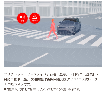
プリクラッシュセーフティ（歩行者［昼夜］・自転車［昼夜］・
自動二輪車［昼］検知機能付衝突回避支援タイプ/ミリ波レーダー
＋単眼カメラ方式）
■自転車および自動二輪車は、人が乗車している状態が対象です。