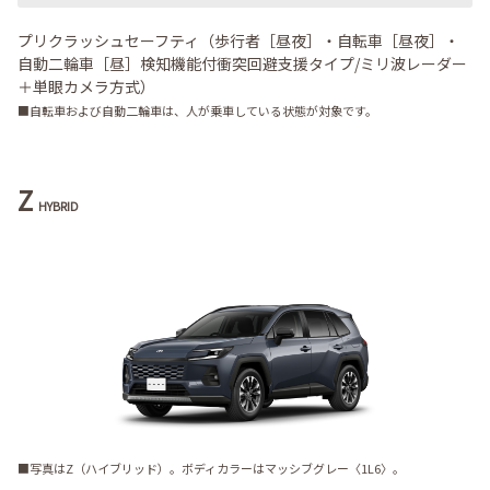
プリクラッシュセーフティ（歩行者［昼夜］・自転車［昼夜］・
自動二輪車［昼］検知機能付衝突回避支援タイプ/ミリ波レーダー
＋単眼カメラ方式）
■自転車および自動二輪車は、人が乗車している状態が対象です。
Z
HYBRID
■写真はZ（ハイブリッド）。ボディカラーはマッシブグレー〈1L6〉。