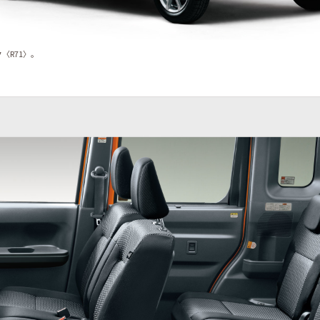
〈R71〉。