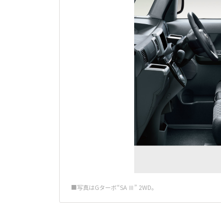
■写真はGターボ“SA Ⅲ” 2WD。