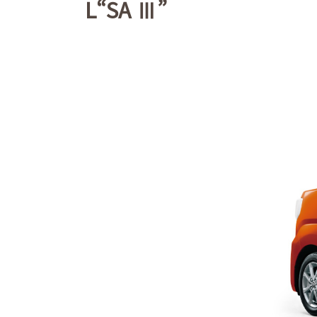
L“SA Ⅲ”