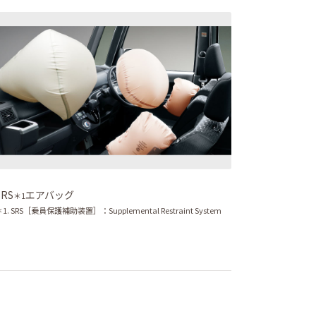
SRS
エアバッグ
＊1
＊1. SRS［乗員保護補助装置］：Supplemental Restraint System