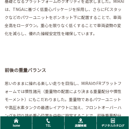
基礎となるプラットフォームのクオリティを追求しました。MIRAI
は、TNGAに基づく低重心パッケージを採用し、さらにFCスタッ
クなどのパワーユニットをボンネット下に配置することで、車両
全高をローダウン。重心を限りなく低くすることで車両姿勢の変
化を減らし、優れた操縦安定性を確保しています。
前後の重量バランス
思いのままに操れる楽しい走りを目指し、MIRAIのFRプラットフ
ォームでは慣性諸元（重量物の配置により決まる重量配分や慣性
モーメント）にもこだわりました。重量物であるパワーユニット
や高圧水素タンクの最適レイアウトに加え、フロントオーバーハ
ングを切り詰め重心位置を中央に設定することで、前後重量配分
と慣性モーメントを最適化。旋回時や減速・加速時において、自
home
TEL
店舗検索
デジタルカタログ