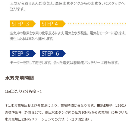
水素充填時間
1回当たり3分程度
＊1
＊1.水素充填圧および外気温により、充填時間は異なります。■SAE規格（J2601）
の標準条件（外気温20℃、高圧水素タンク内の圧力10MPaからの充填）に基づいた
水素充填圧82MPaステーションでの充填（トヨタ測定値）。