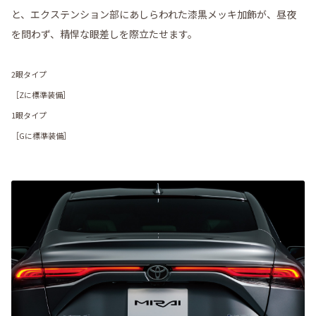
と、エクステンション部にあしらわれた漆黒メッキ加飾が、昼夜
を問わず、精悍な眼差しを際立たせます。
2眼タイプ
［Zに標準装備］
1眼タイプ
［Gに標準装備］