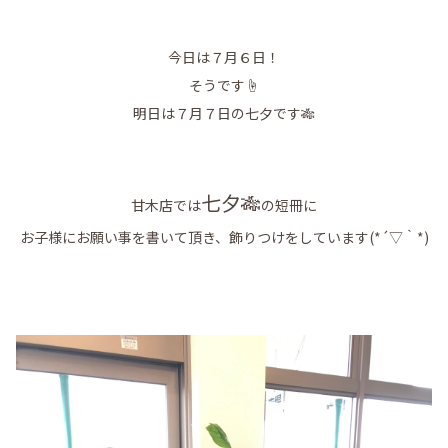
今日は７月６日！
そうです☝
明日は７月７日の七夕です🎋
七夕🎋
甘木店では
の短冊に
お子様にお願い事を書いて頂き、飾りつけをしています(*´▽｀*)