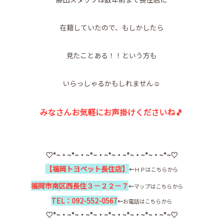
在籍していたので、もしかしたら
見たことある！！という方も
いらっしゃるかもしれません☺
みなさんお気軽にお声掛けくださいね🎵
♡*~・~*~・~*~・~*~・~*~・~*~・~*~♡
【
福岡トヨペット長住店
】
←
ＨＰはこちらから
福岡市南区西長住３－２２－７
←
マップはこちらから
TEL：092-552-0567
←
お電話はこちらから
♡*~・~*~・~*~・~*~・~*~・~*~・~*~♡