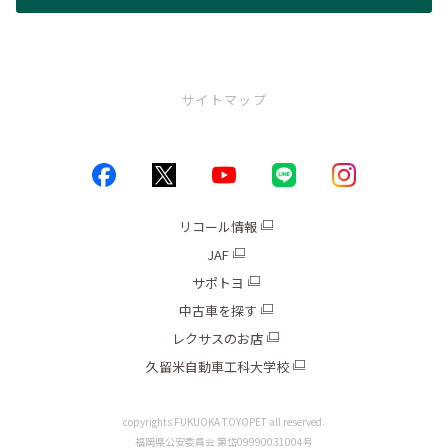
サイトマップ
トップページ
お店情報
リコール情報
JAF
ブログ
サポトヨ
キャンペーン
中古車を探す
レクサスのお店
新車
久留米自動車工科大学校
中古車
copyrights FUKUOKA TOYOPET all reserved.
福岡県公安委員会 第岱09990031004号
整備