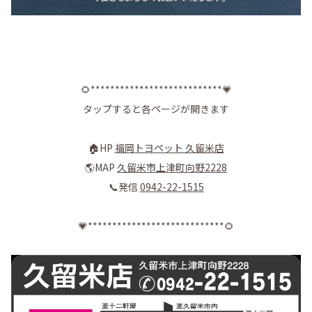
🌻***************************💗
タップすると各ページが開きます
🏠HP
福岡トヨペット 久留米店
🌎MAP
久留米市上津町向野2228
📞発信
0942-22-1515
💗****************************🌻