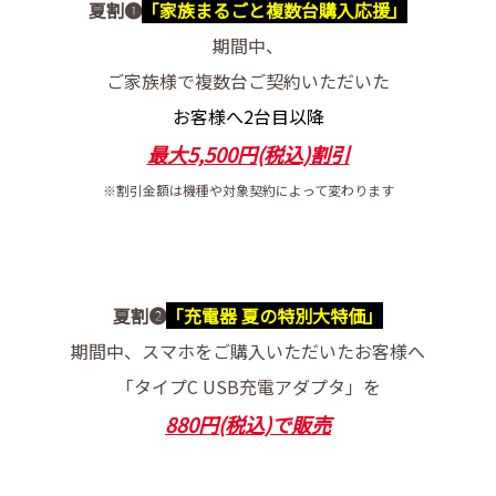
夏割❶
「家族まるごと複数台購入応援」
期間中、
ご家族様で複数台ご契約いただいた
お客様へ2台目以降
最大5,500円(税込)割引
※割引金額は機種や対象契約によって変わります
夏割❷
「充電器 夏の特別大特価」
期間中、スマホをご購入いただいたお客様へ
「タイプC USB充電アダプタ」を
880円(税込)で販売