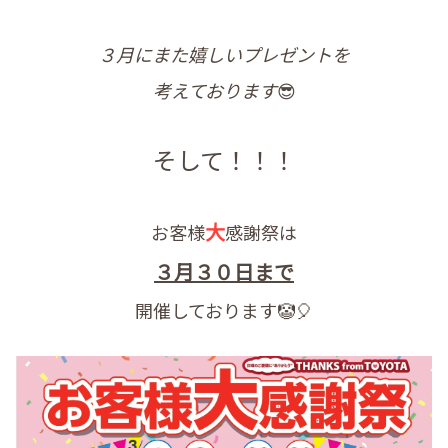
３月にまた嬉しいプレゼントを
考えております
😎
そして！！！
大
お客様
感謝祭は
３月３０日まで
開催しております🤡🎈