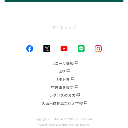
サイトマップ
トップページ
お店情報
リコール情報
JAF
ブログ
サポトヨ
キャンペーン
中古車を探す
レクサスのお店
新車
久留米自動車工科大学校
中古車
copyrights FUKUOKA TOYOPET all reserved.
福岡県公安委員会 第岱09990031004号
整備