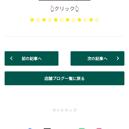
👆クリック👆
☻☺☻☺☻☺☻☺☻☺☻☺
前の記事へ
次の記事へ
店舗ブログ一覧に戻る
サイトマップ