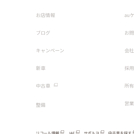
お店情報
au
ブログ
お問
キャンペーン
会社
新車
採用
中古車
所有
営業
整備
リコール情報
JAF
サポトヨ
中古車を探す