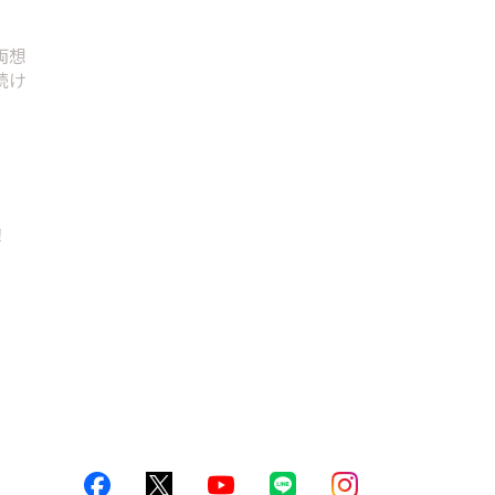
両想
続け
！