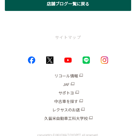
店舗ブログ一覧に戻る
サイトマップ
トップページ
お店情報
リコール情報
JAF
ブログ
サポトヨ
キャンペーン
中古車を探す
レクサスのお店
新車
久留米自動車工科大学校
中古車
copyrights FUKUOKA TOYOPET all reserved.